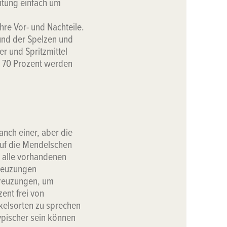
itung einfach um
hre Vor- und Nachteile.
rund der Spelzen und
r und Spritzmittel
wa 70 Prozent werden
manch einer, aber die
auf die Mendelschen
i alle vorhandenen
Kreuzungen
kreuzungen, um
zent frei von
nkelsorten zu sprechen
typischer sein können