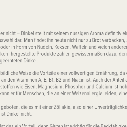
er nicht – Dinkel stellt mit seinem nussigen Aroma definitiv 
swahl dar. Man findet ihn heute nicht nur zu Brot verbacken,
 oder in Form von Nudeln, Keksen, Waffeln und vielen andere
kern hergestellte Produkte zählen gewissermaßen dazu, den
 geernteten Dinkel.
orbildliche Weise die Vorteile einer vollwertigen Ernährung, d
h an den Vitaminen A, E, B1, B2 und Niacin ist. Auch der Anteil
stoffen wie Eisen, Magnesium, Phosphor und Calcium ist höh
ann er für Menschen, die an einer Weizenallergie leiden, eine
ne geboten, die es mit einer Zöliakie, also einer Unverträglichk
ist Dinkel nicht.
ist das ein Vorteil, denn Gluten ist wichtig für die Backfähigke