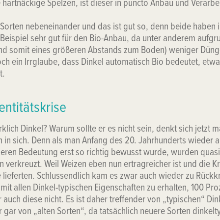
 hartnäckige Spelzen, ist dieser in puncto Anbau und Verarbe
 Sorten nebeneinander und das ist gut so, denn beide haben i
 Beispiel sehr gut für den Bio-Anbau, da unter anderem aufg
nd somit eines größeren Abstands zum Boden) weniger Dünge
noch ein Irrglaube, dass Dinkel automatisch Bio bedeutet, et
t.
entitätskrise
rklich Dinkel? Warum sollte er es nicht sein, denkt sich jetzt 
ch in sich. Denn als man Anfang des 20. Jahrhunderts wieder 
deren Bedeutung erst so richtig bewusst wurde, wurden quas
n verkreuzt. Weil Weizen eben nun ertragreicher ist und die 
e lieferten. Schlussendlich kam es zwar auch wieder zu Rück
mit allen Dinkel-typischen Eigenschaften zu erhalten, 100 Pro
auch diese nicht. Es ist daher treffender von „typischen“ Di
r gar von „alten Sorten“, da tatsächlich neuere Sorten dinkel