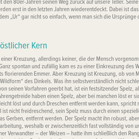
it den 80er-Jahren seinen Weg zurück auf unsere Teller. Seine
den erst in den letzten Jahren wiederentdeckt. Dabei ist da
dem „Ur“ gar nicht so einfach, wenn man sich die Ursprünge 
östlicher Kern
s einer Kreuzung, allerdings keiner, die der Mensch vorgenom
Ganz spontan und zufällig kam es zu einer Einkreuzung des 
its florierenden Emmer. Aber Kreuzung ist Kreuzung, ob von 
„Wildform“ des Dinkels. Was ihn selbstverständlich nicht schl
on seinen Vorfahren geerbt hat, ist ein festsitzender Spelz, al
Ährengetreide haben einen Spelz, aber bei manchen löst er sich
leicht löst und durch Dreschen entfernt werden kann, spricht
 ist nicht freidreschend, sein Spelz muss durch einen speziel
das Gerben, entfernt werden. Der Spelz macht ihn robust, abe
arbeitung, weshalb er zwischenzeitlich fast vollständig von 
ner Verwandter – der Weizen – hatte ihm schließlich den Ran