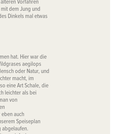
 älteren Vorfahren
s mit dem Jung und
des Dinkels mal etwas
men hat. Hier war die
Wildgrases aegilops
Mensch oder Natur, und
echter macht, im
so eine Art Schale, die
 leichter als bei
 man von
len
r eben auch
unserem Speiseplan
g abgelaufen.