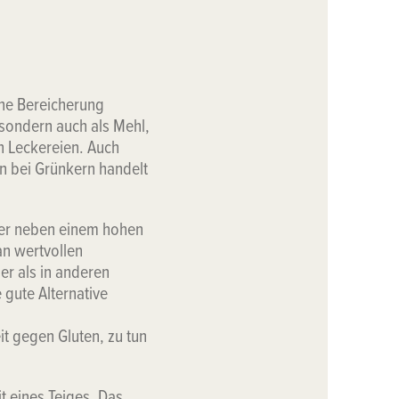
eine Bereicherung
 sondern auch als Mehl,
n Leckereien. Auch
n bei Grünkern handelt
a er neben einem hohen
 an wertvollen
er als in anderen
 gute Alternative
eit gegen Gluten, zu tun
it eines Teiges. Das