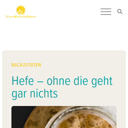
Zum Inhalt springen
BACKZUTATEN
HOME
INFO-HÄPPCHEN
Hefe – ohne die geht
PODCAST
gar nichts
BLOG
LEXIKON